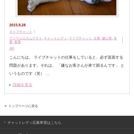
2015.9.28
ライブチャット
アンウェルカムゲスト
,
チャットレディ
,
ライブチャット
,
太客
,
嫌な客
,
良
客
,
集客
3件
こんにちは。 ライブチャットの仕事をしていると、必ず直面する
問題があります。それは、 「嫌なお客さんが来て困るんです」 と
いうものです（笑） …
詳細を見る
トップページに戻る
チャットレディ応募希望はこちら