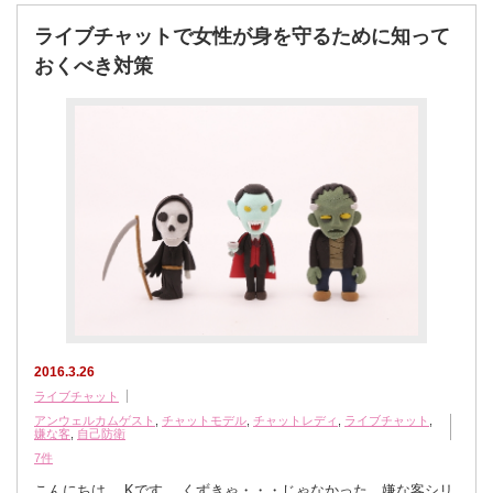
ライブチャットで女性が身を守るために知って
おくべき対策
2016.3.26
ライブチャット
アンウェルカムゲスト
,
チャットモデル
,
チャットレディ
,
ライブチャット
,
嫌な客
,
自己防衛
7件
こんにちは。 Kです。 くずきゃ・・・じゃなかった、嫌な客シリ