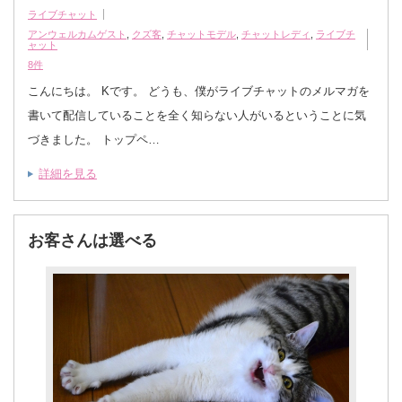
ライブチャット
アンウェルカムゲスト
,
クズ客
,
チャットモデル
,
チャットレディ
,
ライブチ
ャット
8件
こんにちは。 Kです。 どうも、僕がライブチャットのメルマガを
書いて配信していることを全く知らない人がいるということに気
づきました。 トップペ…
詳細を見る
お客さんは選べる