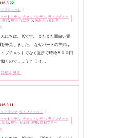
016.3.22
ライブチャット
チャットモデル
,
チャットレディ
,
ライブチャッ
ト
,
主婦
,
在宅
,
役に立つ
,
感謝される仕事
件
こんにちは。 Kです。 またまた面白い質
問を発見しました。 なぜパートの主婦は
ライブチャットでなく近所で時給８００円
で働くのでしょう？ ライ…
詳細を見る
016.3.11
ピュアリンク
,
ライブチャット
チャットモデル
,
チャットレディ
,
ライブチャッ
ト
,
出勤
,
在宅
,
安全性
,
防犯
,
防犯ブザー
件