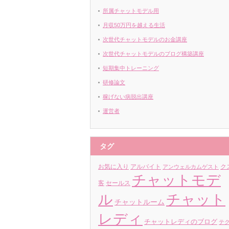
所属チャットモデル用
月収50万円を越える生活
次世代チャットモデルのお金講座
次世代チャットモデルのブログ構築講座
短期集中トレーニング
研修論文
稼げない病脱出講座
運営者
タグ
お気に入り
アルバイト
ク
アンウェルカムゲスト
チャットモデ
客
セールス
ル
チャット
チャットルーム
レディ
チャットレディのブログ
テ