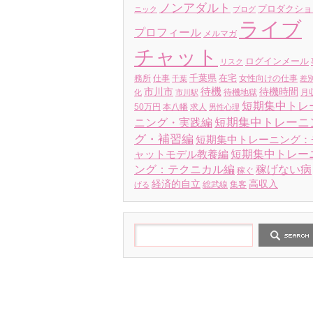
ノンアダルト
プロダクショ
ニック
ブログ
ライブ
プロフィール
メルマガ
チャット
ログインメール
リスク
千葉県
在宅
務所
仕事
女性向けの仕事
千葉
差
待機
待機時間
市川市
待機地獄
月
化
市川駅
短期集中トレ
50万円
本八幡
求人
男性心理
短期集中トレーニ
ニング・実践編
グ・補習編
短期集中トレーニング：
ャットモデル教養編
短期集中トレー
稼げない病
ング：テクニカル編
稼ぐ
経済的自立
高収入
総武線
集客
げる