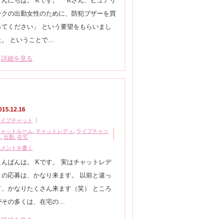
こんにちは。 Kです。 「Kさん、ピュアリ
ンクの出勤女性のために、防犯ブザーを買
ってください」 という要望をもらいまし
た。 ということで…
詳細を見る
015.12.16
ライブチャット
チャットルーム
,
チャットレディ
,
ライブチャッ
ト
,
出勤
,
在宅
コメントを書く
こんばんは。 Kです。 実はチャットレデ
ィの応募は、かなり来ます。 以前と違っ
て、かなりたくさん来ます（笑） ところ
がその多くは、在宅の…