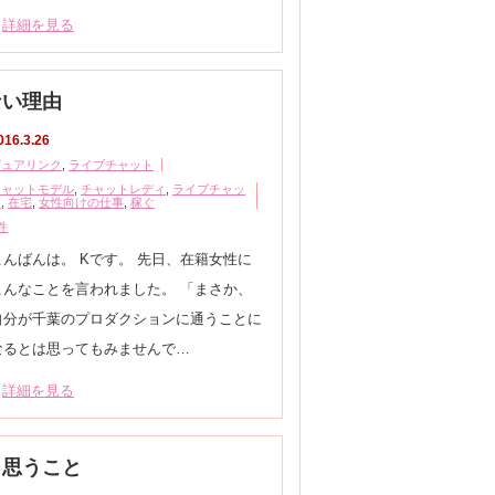
詳細を見る
ない理由
016.3.26
ピュアリンク
,
ライブチャット
チャットモデル
,
チャットレディ
,
ライブチャッ
ト
,
在宅
,
女性向けの仕事
,
稼ぐ
件
こんばんは。 Kです。 先日、在籍女性に
こんなことを言われました。 「まさか、
自分が千葉のプロダクションに通うことに
なるとは思ってもみませんで…
詳細を見る
と思うこと