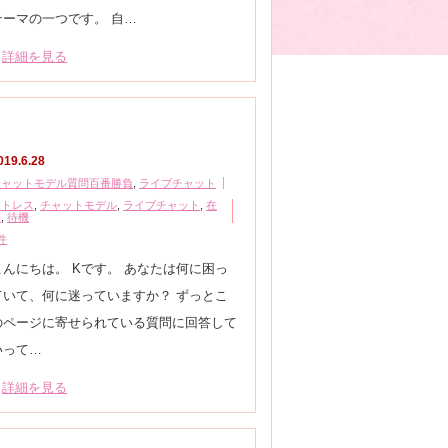
テーマの一つです。 自…
詳細を見る
019.6.28
チャットモデル質問百番勝負
,
ライブチャット
ストレス
,
チャットモデル
,
ライブチャット
,
在
宅
,
待機
件
こんにちは。 Kです。 あなたは何に困っ
ていて、何に迷っていますか？ ずっとこ
のページに寄せられている質問に回答して
いって…
詳細を見る