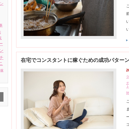
ン
事
別
収
ー
ン
チ
在宅でコンスタントに稼ぐための成功パター
ニ
2
稼
9