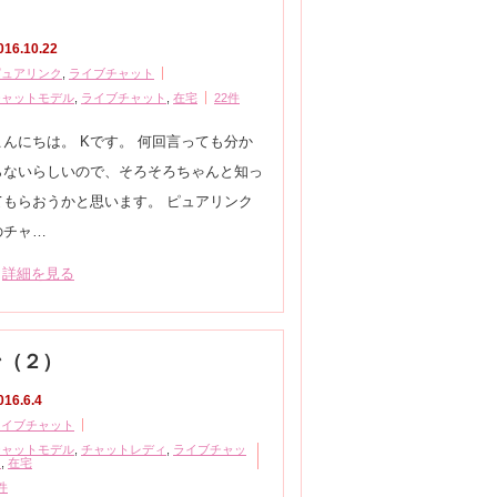
016.10.22
ピュアリンク
,
ライブチャット
チャットモデル
,
ライブチャット
,
在宅
22件
こんにちは。 Kです。 何回言っても分か
らないらしいので、そろそろちゃんと知っ
てもらおうかと思います。 ピュアリンク
のチャ…
詳細を見る
ン（２）
016.6.4
ライブチャット
チャットモデル
,
チャットレディ
,
ライブチャッ
ト
,
在宅
件