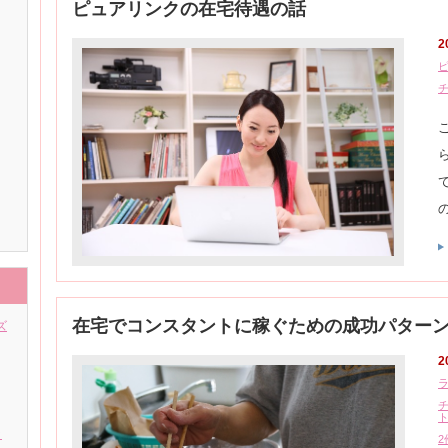
ピュアリンクの在宅待遇の話
2
在宅でコンスタントに稼ぐための成功パター
ズ
2
ク
2