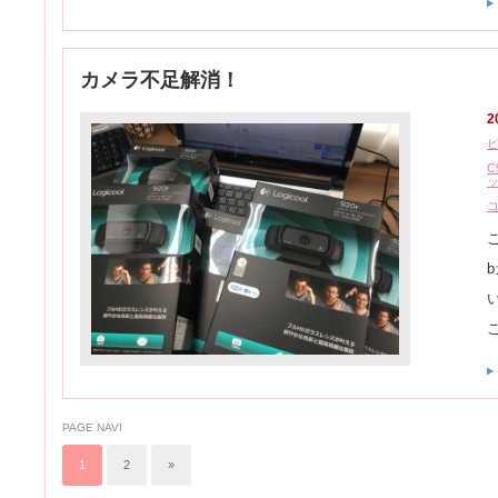
カメラ不足解消！
2
C
PAGE NAVI
1
2
»