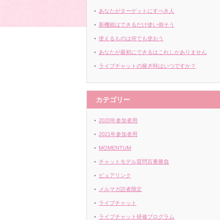
あなたがターゲットにすべき人
新機能はできるだけ使い倒そう
使えるものは何でも使おう
あなたが最初にできるはこれしかありません
ライブチャットの稼ぎ時はいつですか？
カテゴリー
2020年参加者用
2021年参加者用
MOMENTUM
チャットモデル質問百番勝負
ピュアリンク
メルマガ読者限定
ライブチャット
ライブチャット研修プログラム