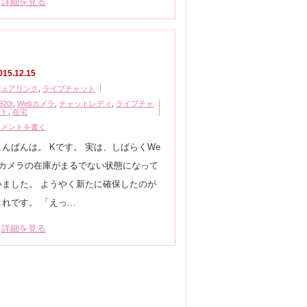
詳細を見る
015.12.15
ピュアリンク
,
ライブチャット
920r
,
Webカメラ
,
チャットレディ
,
ライブチャ
ット
,
在宅
コメントを書く
こんばんは。 Kです。 実は、しばらくWe
bカメラの在庫がまるでない状態になって
いました。 ようやく新たに確保したのが
これです。 「えっ…
詳細を見る