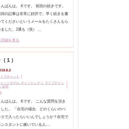
こんばんは。 Kです。 前回の続きです。
前回の記事は非常に好評で、早く続きを書
いてくださいというメールをたくさんもら
いました。2通も（笑） …
詳細を見る
ン（１）
016.6.2
ライブチャット
チャットモデル
,
チャットレディ
,
ライブチャッ
ト
,
在宅
件
こんばんは。 Kです。 こんな質問を頂き
ました。 「在宅の場合、どのくらいのペ
ースで入ったらいいんでしょうか？在宅で
コンスタントに稼いでいる人…