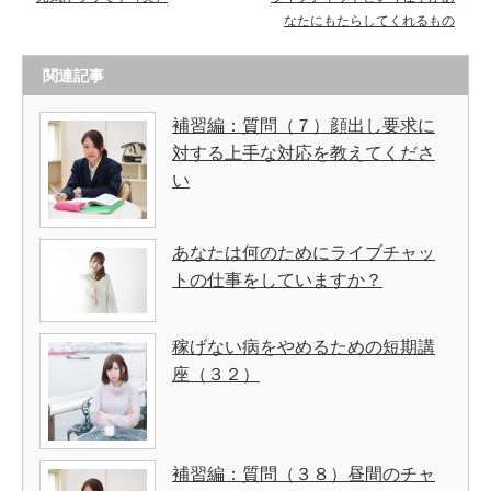
なたにもたらしてくれるもの
関連記事
補習編：質問（７）顔出し要求に
対する上手な対応を教えてくださ
い
あなたは何のためにライブチャッ
トの仕事をしていますか？
稼げない病をやめるための短期講
座（３２）
補習編：質問（３８）昼間のチャ